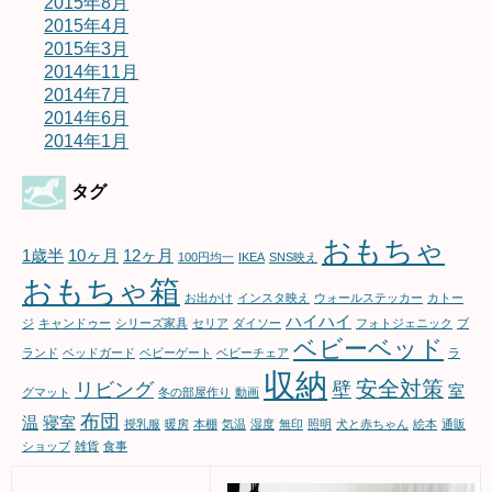
2015年8月
2015年4月
2015年3月
2014年11月
2014年7月
2014年6月
2014年1月
タグ
おもちゃ
1歳半
10ヶ月
12ヶ月
100円均一
IKEA
SNS映え
おもちゃ箱
お出かけ
インスタ映え
ウォールステッカー
カトー
ハイハイ
ジ
キャンドゥー
シリーズ家具
セリア
ダイソー
フォトジェニック
ブ
ベビーベッド
ランド
ベッドガード
ベビーゲート
ベビーチェア
ラ
収納
安全対策
リビング
壁
室
グマット
冬の部屋作り
動画
布団
温
寝室
授乳服
暖房
本棚
気温
湿度
無印
照明
犬と赤ちゃん
絵本
通販
ショップ
雑貨
食事