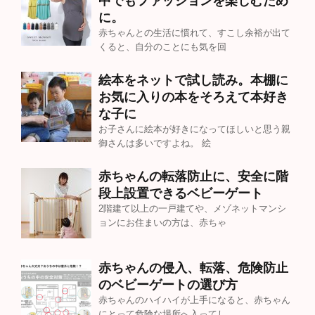
中でもファッションを楽しむため
に。
赤ちゃんとの生活に慣れて、すこし余裕が出て
くると、自分のことにも気を回
絵本をネットで試し読み。本棚に
お気に入りの本をそろえて本好き
な子に
お子さんに絵本が好きになってほしいと思う親
御さんは多いですよね。 絵
赤ちゃんの転落防止に、安全に階
段上設置できるベビーゲート
2階建て以上の一戸建てや、メゾネットマンシ
ョンにお住まいの方は、赤ちゃ
赤ちゃんの侵入、転落、危険防止
のベビーゲートの選び方
赤ちゃんのハイハイが上手になると、赤ちゃん
にとって危険な場所へ入ってし