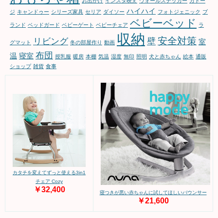
お出かけ
インスタ映え
ウォールステッカー
カトー
ハイハイ
ジ
キャンドゥー
シリーズ家具
セリア
ダイソー
フォトジェニック
ブ
ベビーベッド
ランド
ベッドガード
ベビーゲート
ベビーチェア
ラ
収納
安全対策
リビング
壁
室
グマット
冬の部屋作り
動画
布団
温
寝室
授乳服
暖房
本棚
気温
湿度
無印
照明
犬と赤ちゃん
絵本
通販
ショップ
雑貨
食事
カタチを変えてずっと使える3in1
チェア Cozy
￥32,400
寝つきが悪い赤ちゃんに試してほしいバウンサー
￥21,600