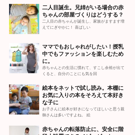
二人目誕生。兄姉がいる場合の赤
ちゃんの部屋づくりはどうする？
二人目の赤ちゃんが誕生し、家族がますます増
えてにぎやかに！ 喜ばしい
ママでもおしゃれがしたい！授乳
中でもファッションを楽しむため
に。
赤ちゃんとの生活に慣れて、すこし余裕が出て
くると、自分のことにも気を回
絵本をネットで試し読み。本棚に
お気に入りの本をそろえて本好き
な子に
お子さんに絵本が好きになってほしいと思う親
御さんは多いですよね。 絵
赤ちゃんの転落防止に、安全に階