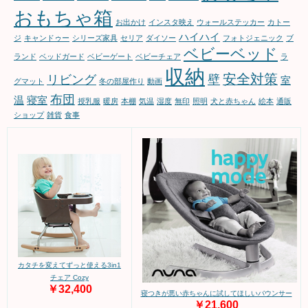
おもちゃ箱
お出かけ
インスタ映え
ウォールステッカー
カトー
ハイハイ
ジ
キャンドゥー
シリーズ家具
セリア
ダイソー
フォトジェニック
ブ
ベビーベッド
ランド
ベッドガード
ベビーゲート
ベビーチェア
ラ
収納
安全対策
リビング
壁
室
グマット
冬の部屋作り
動画
布団
温
寝室
授乳服
暖房
本棚
気温
湿度
無印
照明
犬と赤ちゃん
絵本
通販
ショップ
雑貨
食事
カタチを変えてずっと使える3in1
チェア Cozy
￥32,400
寝つきが悪い赤ちゃんに試してほしいバウンサー
￥21,600