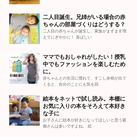
二人目誕生。兄姉がいる場合の赤
ちゃんの部屋づくりはどうする？
二人目の赤ちゃんが誕生し、家族がますます増
えてにぎやかに！ 喜ばしい
ママでもおしゃれがしたい！授乳
中でもファッションを楽しむため
に。
赤ちゃんとの生活に慣れて、すこし余裕が出て
くると、自分のことにも気を回
絵本をネットで試し読み。本棚に
お気に入りの本をそろえて本好き
な子に
お子さんに絵本が好きになってほしいと思う親
御さんは多いですよね。 絵