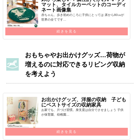
マット、タイルカーペットのコーディ
ネート画像集
赤ちゃん、歩き初めのころに子供にとっては 床から80㎝が
世界の全てです…
続きを見る
おもちゃやお出かけグッズ…荷物が
増えるのに対応できるリビング収納
を考えよう
お出かけグッズ、洋服の収納 子ども
にベストサイズの収納家具
お家でも、片づけ習慣。身支度は自分でさせましょう 子供
が保育園、幼稚園…
続きを見る