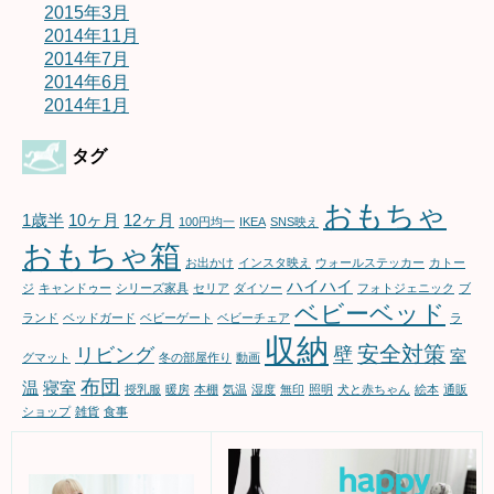
2015年3月
2014年11月
2014年7月
2014年6月
2014年1月
タグ
おもちゃ
1歳半
10ヶ月
12ヶ月
100円均一
IKEA
SNS映え
おもちゃ箱
お出かけ
インスタ映え
ウォールステッカー
カトー
ハイハイ
ジ
キャンドゥー
シリーズ家具
セリア
ダイソー
フォトジェニック
ブ
ベビーベッド
ランド
ベッドガード
ベビーゲート
ベビーチェア
ラ
収納
安全対策
リビング
壁
室
グマット
冬の部屋作り
動画
布団
温
寝室
授乳服
暖房
本棚
気温
湿度
無印
照明
犬と赤ちゃん
絵本
通販
ショップ
雑貨
食事