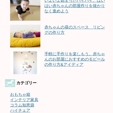
いよいよ始まったハイハイ。はい
はい赤ちゃんの部屋作りを抜かり
なく進めよう
赤ちゃんの昼のスペース リビン
グの作り方
手軽に手作りを楽しもう。赤ちゃ
んのお部屋におすすめのモビール
の作り方&アイディア
カテゴリー
おもちゃ箱
インテリア家具
コラム知恵袋
ハイチェア