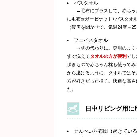
バスタオル
→毛布にプラスして、赤ちゃん
に毛布orガーゼケット+バスタ
（暖房を聞かせて、気温24度～25
フェイスタオル
→枕の代わりに。専用のまくら
すぐ洗えて
タオルの方が便利
でし
頂きもので赤ちゃん枕も使ってみ
から逃げるように。タオルではそ
方が好きだった様子。快適な高さ
た。
日中リビング用に
せんべい座布団（起きている