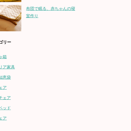
布団で眠る、赤ちゃんの寝
室作り
ゴリー
ゃ箱
リア家具
知恵袋
ェア
チェア
ベッド
ェア