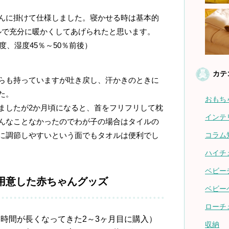
に掛けて仕様しました。寝かせる時は基本的
オルで充分に暖かくしてあげられたと思います。
度、湿度45％～50％前後）
カテ
も持っていますが吐き戻し、汗かきのときに
た。
おもち
ましたが2か月頃になると、首をフリフリして枕
インテ
んなことなかったのでわが子の場合はタイルの
に調節しやすいという面でもタオルは便利でし
コラム
ハイチ
ベビー
用意した赤ちゃんグッズ
ベビー
ローチ
時間が長くなってきた2～3ヶ月目に購入）
収納