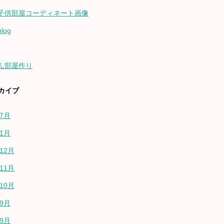
子供部屋コーディネート画像
log
ん部屋作り
カイブ
年7月
年1月
年12月
年11月
年10月
年9月
年9月