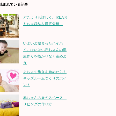
読まれている記事
どこよりも詳しく。IKEAお
もちゃ収納を徹底分析！
いよいよ始まったハイハ
イ。はいはい赤ちゃんの部
屋作りを抜かりなく進めよ
う
よちよち歩きを始めたら！
キッズルームづくりのポイ
ント
赤ちゃんの昼のスペース
リビングの作り方