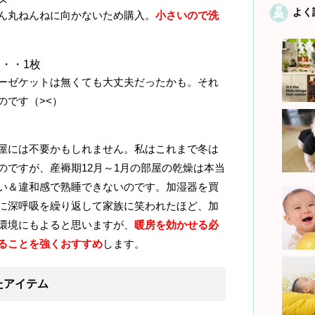
よく
丸ねんねに向かないため購入。
小さいので洗
・・1枚
ゼケットは無くても大丈夫だったかも。それ
のです（><）
には不要かもしれません。私はこれまで冬は
のですが、産褥期12月～1月の部屋の乾燥は本当
い＆違和感で熟睡できないのです。加湿器を買
に深呼吸を繰り返して家族に笑われたほど、加
環境にもよると思いますが、
暖房を効かせる必
ることを強くおすすめ
します。
たアイテム