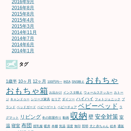
2016年9月
2016年8月
2015年8月
2015年4月
2015年3月
2014年11月
2014年7月
2014年6月
2014年1月
タグ
おもちゃ
1歳半
10ヶ月
12ヶ月
100円均一
IKEA
SNS映え
おもちゃ箱
お出かけ
インスタ映え
ウォールステッカー
カトー
ハイハイ
ジ
キャンドゥー
シリーズ家具
セリア
ダイソー
フォトジェニック
ブ
ベビーベッド
ランド
ベッドガード
ベビーゲート
ベビーチェア
ラ
収納
安全対策
リビング
壁
室
グマット
冬の部屋作り
動画
布団
温
寝室
授乳服
暖房
本棚
気温
湿度
無印
照明
犬と赤ちゃん
絵本
通販